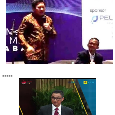
=====