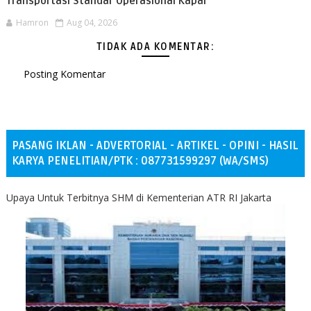
Transportasi Standar Operasional Kapal
Hamron
Aug 04, 2026
TIDAK ADA KOMENTAR:
Posting Komentar
PASANG IKLAN - ADVERTORIAL - ARTIKEL - OPINI - HASIL
KARYA PENELITIAN/PTK : 087731599297 (WA/SMS)
Upaya Untuk Terbitnya SHM di Kementerian ATR RI Jakarta