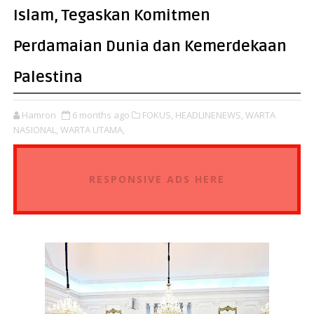
Islam, Tegaskan Komitmen
Perdamaian Dunia dan Kemerdekaan
Palestina
Hamron
6 months ago
FOKUS,
HEADLINENEWS,
WARTA
NASIONAL,
WARTA UTAMA,
RESPONSIVE ADS HERE