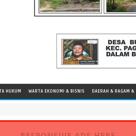
TA HUKUM
WARTA EKONOMI & BISNIS
DAERAH & RAGAM & 
al Kapal
RESPONSIVE ADS HERE