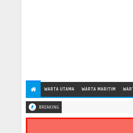
WARTA UTAMA
WARTA MARITIM
WAR
BREAKING
erkuat Evaluasi Aspek Keselamatan Transportasi Standar Operasion