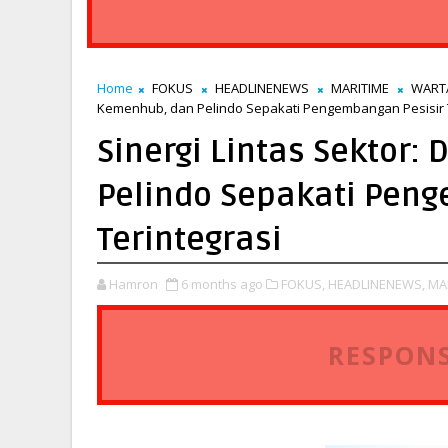
Home
FOKUS
HEADLINENEWS
MARITIME
WART
Kemenhub, dan Pelindo Sepakati Pengembangan Pesisir T
Sinergi Lintas Sektor:
Pelindo Sepakati Pen
Terintegrasi
Hamron
6 months ago
FOKUS,
HEADLINENEWS,
MA
RESPONS