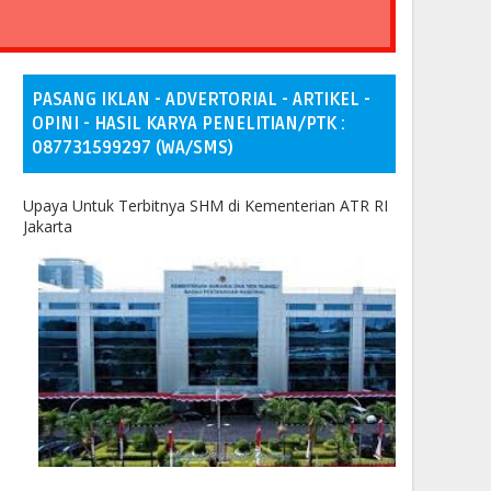
PASANG IKLAN - ADVERTORIAL - ARTIKEL -
OPINI - HASIL KARYA PENELITIAN/PTK :
087731599297 (WA/SMS)
Upaya Untuk Terbitnya SHM di Kementerian ATR RI
Jakarta