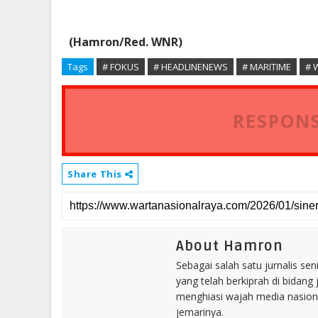
(Hamron/Red. WNR)
Tags
# FOKUS
# HEADLINENEWS
# MARITIME
# 
RESPONS
Share This
About Hamron
Sebagai salah satu jurnalis se
yang telah berkiprah di bidang 
menghiasi wajah media nasional
jemarinya.