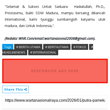
"Selamat & Sukses Untuk Saduara
Hadiatullah, Ph.D,,
Prestasimu, bukti SDM Madura, mampu bersaing dikancah
International, kami tyunggu sumbamgsih karyamu utuk
madura, dan Untuk Indonesia,".
(Redaksi WNR.Com/email:wartanasional2008@gmail.com).
Tags
# BERITA UTAMA
# BERITAUTAMA
# FOKUS
#
HEADLINENEWS
# INTERNASIONAL
RESPONSIVE ADS HERE
Share This