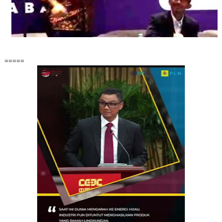
=====