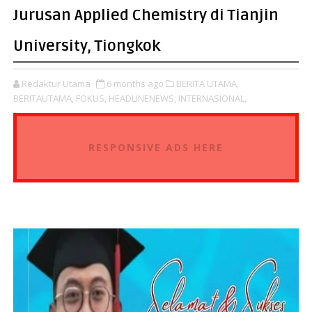
Jurusan Applied Chemistry di Tianjin
University, Tiongkok
Redaktur Utama
6 months ago
BERITA UTAMA,
BERITAUTAMA,
FOKUS,
HEADLINENEWS,
INTERNASIONAL,
RESPONSIVE ADS HERE