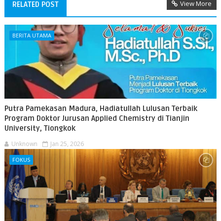
View More
RELATED POST
BERITA UTAMA
Putra Pamekasan Madura, Hadiatullah Lulusan Terbaik
Program Doktor Jurusan Applied Chemistry di Tianjin
University, Tiongkok
Unknown
Jan 25, 2026
FOKUS