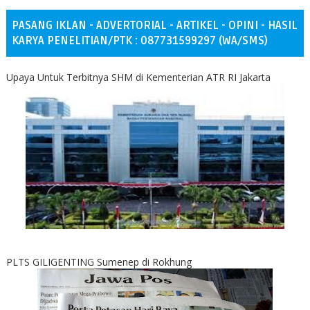
PASANG IKLAN - ADVERTORIAL - ARTIKEL - OPINI - HASIL
KARYA PENELITIAN/PTK : 087731599297 (WA/SMS)
Upaya Untuk Terbitnya SHM di Kementerian ATR RI Jakarta
PLTS GILIGENTING Sumenep di Rokhung