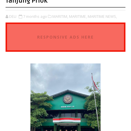
Tanjung Priok
DELI
7 months ago
MARITIM,
MARITIME,
MARITIME NEWS,
RESPONSIVE ADS HERE