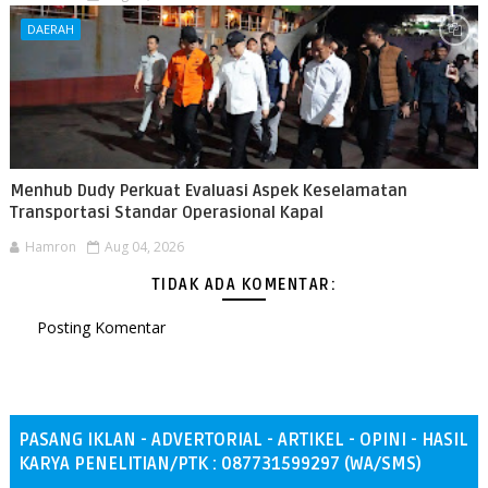
DAERAH
Menhub Dudy Perkuat Evaluasi Aspek Keselamatan
Transportasi Standar Operasional Kapal
Hamron
Aug 04, 2026
TIDAK ADA KOMENTAR:
Posting Komentar
PASANG IKLAN - ADVERTORIAL - ARTIKEL - OPINI - HASIL
KARYA PENELITIAN/PTK : 087731599297 (WA/SMS)