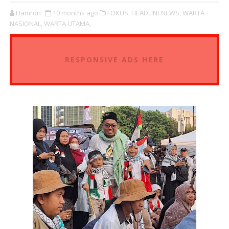
Hamron
10 months ago
FOKUS,
HEADLINENEWS,
WARTA
NASIONAL,
WARTA UTAMA,
RESPONSIVE ADS HERE