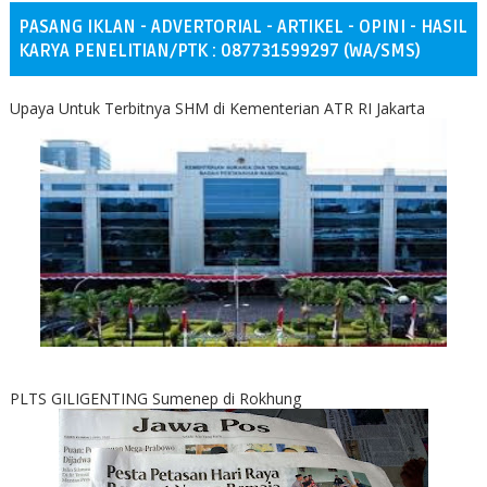
PASANG IKLAN - ADVERTORIAL - ARTIKEL - OPINI - HASIL
KARYA PENELITIAN/PTK : 087731599297 (WA/SMS)
Upaya Untuk Terbitnya SHM di Kementerian ATR RI Jakarta
PLTS GILIGENTING Sumenep di Rokhung