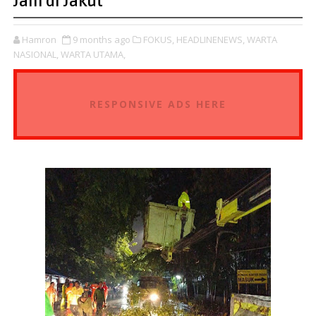
Jam di Jakut
Hamron
9 months ago
FOKUS,
HEADLINENEWS,
WARTA
NASIONAL,
WARTA UTAMA,
RESPONSIVE ADS HERE