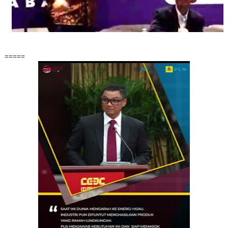
=====