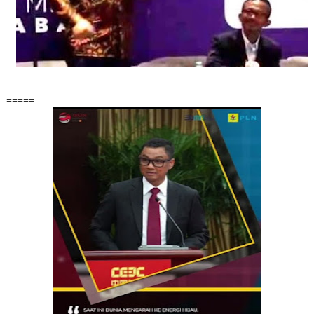
=====