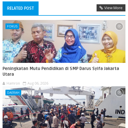
View More
RELATED POST
FOKUS
Peningkatan Mutu Pendidikan di SMP Darus Syifa Jakarta
Utara
Hamron
Aug 06, 2026
DAERAH