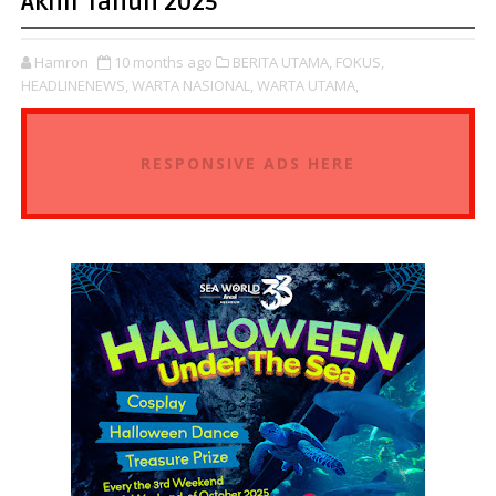
Akhir Tahun 2025
Hamron
10 months ago
BERITA UTAMA,
FOKUS,
HEADLINENEWS,
WARTA NASIONAL,
WARTA UTAMA,
RESPONSIVE ADS HERE