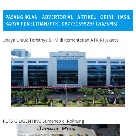
PASANG IKLAN - ADVERTORIAL - ARTIKEL - OPINI - HASIL
KARYA PENELITIAN/PTK : 087731599297 (WA/SMS)
Upaya Untuk Terbitnya SHM di Kementerian ATR RI Jakarta
PLTS GILIGENTING Sumenep di Rokhung