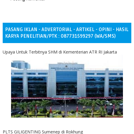
PASANG IKLAN - ADVERTORIAL - ARTIKEL - OPINI - HASIL
KARYA PENELITIAN/PTK : 087731599297 (WA/SMS)
Upaya Untuk Terbitnya SHM di Kementerian ATR RI Jakarta
PLTS GILIGENTING Sumenep di Rokhung