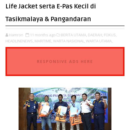
Life Jacket serta E-Pas Kecil di
Tasikmalaya & Pangandaran
Hamron
11 months ago
BERITA UTAMA,
DAERAH,
FOKUS,
HEADLINENEWS,
MARITIME,
WARTA NASIONAL,
WARTA UTAMA,
RESPONSIVE ADS HERE