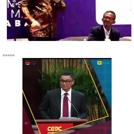
=====