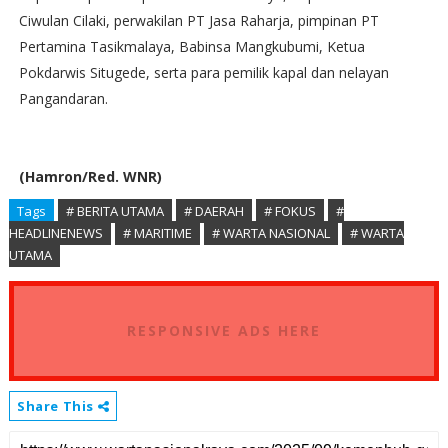
Ciwulan Cilaki, perwakilan PT Jasa Raharja, pimpinan PT
Pertamina Tasikmalaya, Babinsa Mangkubumi, Ketua
Pokdarwis Situgede, serta para pemilik kapal dan nelayan
Pangandaran.
(Hamron/Red. WNR)
Tags
# BERITA UTAMA
# DAERAH
# FOKUS
#
HEADLINENEWS
# MARITIME
# WARTA NASIONAL
# WARTA
UTAMA
RESPONSIVE ADS HERE
Share This