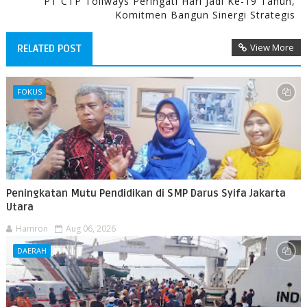
PT CTP Tollways Peringati Hari Jadi Ke-19 Tahun,
Komitmen Bangun Sinergi Strategis
View More
RELATED POST
FOKUS
Peningkatan Mutu Pendidikan di SMP Darus Syifa Jakarta
Utara
Hamron
Aug 06, 2026
DAERAH