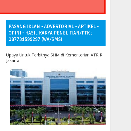
PASANG IKLAN - ADVERTORIAL - ARTIKEL -
OPINI - HASIL KARYA PENELITIAN/PTK :
087731599297 (WA/SMS)
Upaya Untuk Terbitnya SHM di Kementerian ATR RI
Jakarta