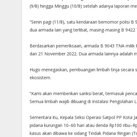
(9/8) hingga Minggu (10/8) setelah adanya laporan me
“Senin pagi (11/8), satu kendaraan bernomor polisi B
dua armada lain yang terlibat, masing-masing B 9422
Berdasarkan pemeriksaan, armada B 9043 TNA milik 
dan 21 November 2022. Dua armada lainnya adalah mil
Hugo menegaskan, pembuangan limbah tinja secar
ekosistem.
“Kami akan memberikan sanksi berat, termasuk pencab
Semua limbah wajib dibuang di Instalasi Pengolahan L
Sementara itu, Kepala Seksi Operasi Satpol PP Kota 
pidana kurungan 10–60 hari atau denda Rp100 ribu–Rp2
kasus akan dibawa ke sidang Tindak Pidana Ringan (Tip