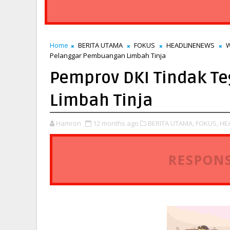
Home
BERITA UTAMA
FOKUS
HEADLINENEWS
W
Pelanggar Pembuangan Limbah Tinja
Pemprov DKI Tindak T
Limbah Tinja
Hamron
12 months ago
BERITA UTAMA,
FOKUS,
HE
RESPONS