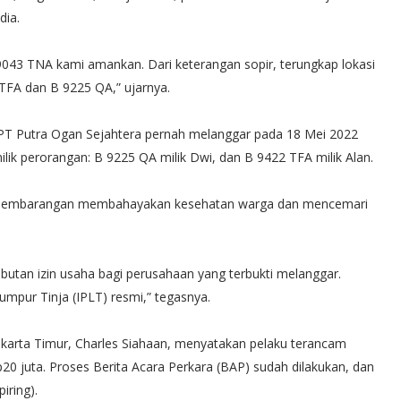
dia.
 9043 TNA kami amankan. Dari keterangan sopir, terungkap lokasi
 TFA dan B 9225 QA,” ujarnya.
PT Putra Ogan Sejahtera pernah melanggar pada 18 Mei 2022
ik perorangan: B 9225 QA milik Dwi, dan B 9422 TFA milik Alan.
a sembarangan membahayakan kesehatan warga dan mencemari
utan izin usaha bagi perusahaan yang terbukti melanggar.
umpur Tinja (IPLT) resmi,” tegasnya.
Jakarta Timur, Charles Siahaan, menyatakan pelaku terancam
0 juta. Proses Berita Acara Perkara (BAP) sudah dilakukan, dan
iring).