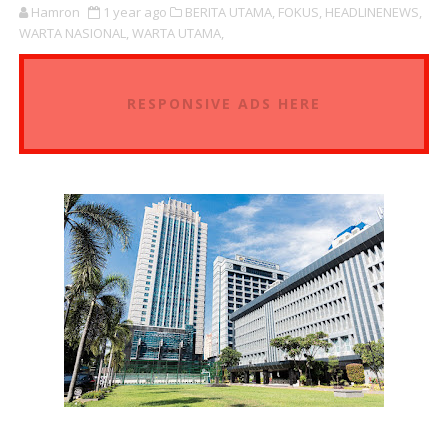
Hamron
1 year ago
BERITA UTAMA,
FOKUS,
HEADLINENEWS,
WARTA NASIONAL,
WARTA UTAMA,
RESPONSIVE ADS HERE