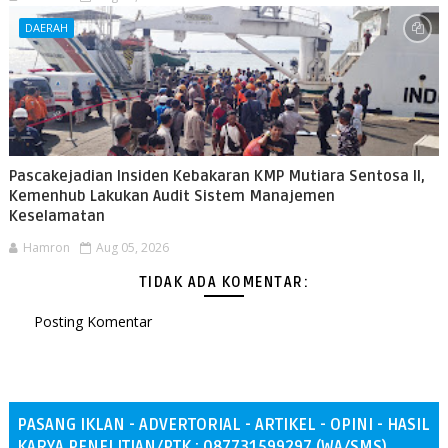
DAERAH
Pascakejadian Insiden Kebakaran KMP Mutiara Sentosa II,
Kemenhub Lakukan Audit Sistem Manajemen
Keselamatan
Hamron
Aug 05, 2026
TIDAK ADA KOMENTAR:
Posting Komentar
PASANG IKLAN - ADVERTORIAL - ARTIKEL - OPINI - HASIL
KARYA PENELITIAN/PTK : 087731599297 (WA/SMS)