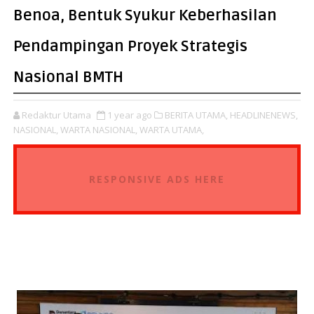
Benoa, Bentuk Syukur Keberhasilan
Pendampingan Proyek Strategis
Nasional BMTH
Redaktur Utama
1 year ago
BERITA UTAMA,
HEADLINENEWS,
NASIONAL,
WARTA NASIONAL,
WARTA UTAMA,
RESPONSIVE ADS HERE