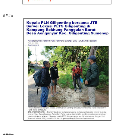
####
####