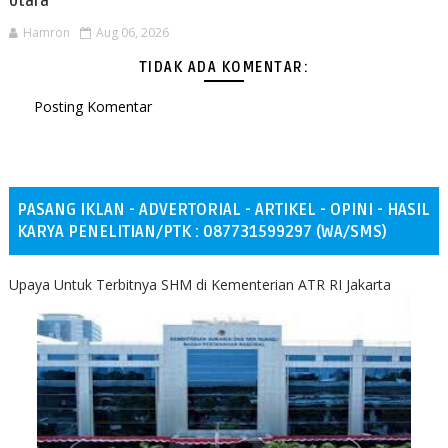
Utara
Hamron
Aug 06, 2026
TIDAK ADA KOMENTAR:
Posting Komentar
PASANG IKLAN - ADVERTORIAL - ARTIKEL - OPINI - HASIL
KARYA PENELITIAN/PTK : 087731599297 (WA/SMS)
Upaya Untuk Terbitnya SHM di Kementerian ATR RI Jakarta