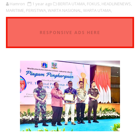
Hamron
1 year ago
BERITA UTAMA,
FOKUS,
HEADLINENEWS,
MARITIME,
PERISTIWA,
WARTA NASIONAL,
WARTA UTAMA,
RESPONSIVE ADS HERE