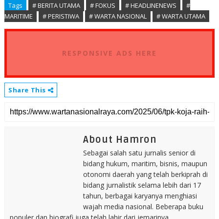
Tags
# BERITA UTAMA
# FOKUS
# HEADLINENEWS
#
MARITIME
# PERISTIWA
# WARTA NASIONAL
# WARTA UTAMA
RESPONSIVE ADS HERE
Share This
About Hamron
Sebagai salah satu jurnalis senior di
bidang hukum, maritim, bisnis, maupun
otonomi daerah yang telah berkiprah di
bidang jurnalistik selama lebih dari 17
tahun, berbagai karyanya menghiasi
wajah media nasional. Beberapa buku
populer dan biografi juga telah lahir dari jemarinya.