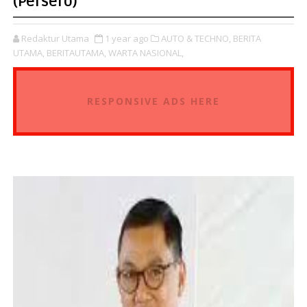
(Persero)
Redaktur Utama
1 year ago
AUTO & TECHNO,
BERITA
UTAMA,
BERITAUTAMA,
WARTA NASIONAL,
RESPONSIVE ADS HERE