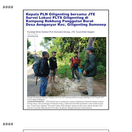
####
####