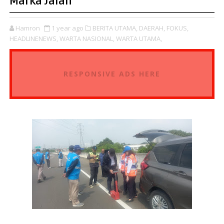
Marka Jalan
Hamron
1 year ago
BERITA UTAMA,
DAERAH,
FOKUS,
HEADLINENEWS,
WARTA NASIONAL,
WARTA UTAMA,
RESPONSIVE ADS HERE