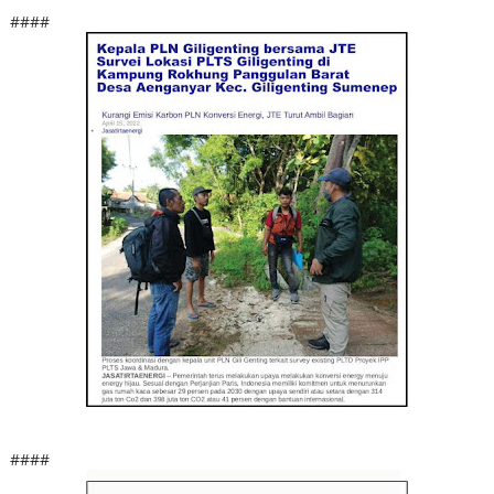
####
####