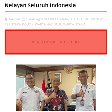
Nelayan Seluruh Indonesia
Hamron
1 year ago
BERITA UTAMA,
FOKUS,
HEADLINENEWS,
PERISTIWA,
POLITIK,
WARTA NASIONAL,
WARTA UTAMA,
RESPONSIVE ADS HERE