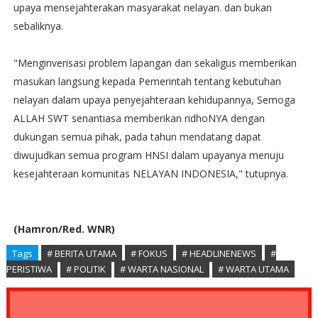
upaya mensejahterakan masyarakat nelayan. dan bukan
sebaliknya.
"Menginverisasi problem lapangan dan sekaligus memberikan
masukan langsung kepada Pemerintah tentang kebutuhan
nelayan dalam upaya penyejahteraan kehidupannya, Semoga
ALLAH SWT senantiasa memberikan ridhoNYA dengan
dukungan semua pihak, pada tahun mendatang dapat
diwujudkan semua program HNSI dalam upayanya menuju
kesejahteraan komunitas NELAYAN INDONESIA," tutupnya.
(Hamron/Red. WNR)
Tags
# BERITA UTAMA
# FOKUS
# HEADLINENEWS
#
PERISTIWA
# POLITIK
# WARTA NASIONAL
# WARTA UTAMA