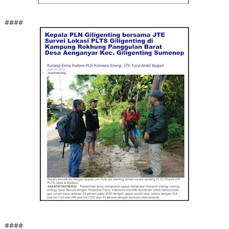
####
####