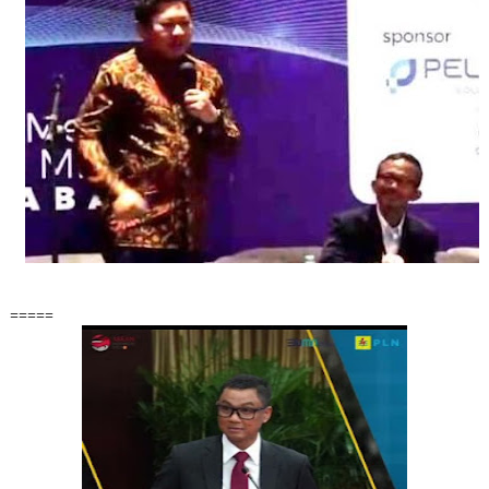
=====