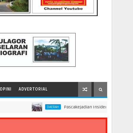
OPINI
ADVERTORIAL
Pascakejadian Insiden Kebakaran KMP Mutia
DAERAH