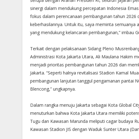
serupa dengan Arahan Presiden RI, seluruh jajaran 
sinergi dalam mendukung percepatan Indonesia Emas 
fokus dalam perencanaan pembangunan tahun 2026 da
keberhasilannya. Untuk itu, saya meminta semuany
yang mendukung kelancaran pembangunan,” imbau Gu
Terkait dengan pelaksanaan Sidang Pleno Musrenbang 
Administrasi Kota Jakarta Utara, Ali Maulana Hakim 
menjadi prioritas pembangunan tahun 2026 dan membu
Jakarta. “Seperti halnya revitalisasi Stadion Kama
pembangunan lanjutan tanggul pengamanan pantai NCI
Blencong,” ungkapnya.
Dalam rangka menuju Jakarta sebagai Kota Global Cit
menuturkan bahwa Kota Jakarta Utara memiliki pote
Tugu dan Kawasan Marunda meliputi cagar budaya Ruma
Kawasan Stadion JIS dengan Waduk Sunter Utara (Dana