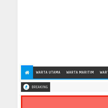
WARTA UTAMA
WARTA MARITIM
WAR
BREAKING
indo Operasikan Terminal 2 Petikemas, Perkuat Produktivitas Pelabu