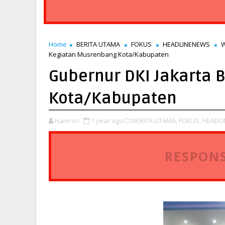
Home
BERITA UTAMA
FOKUS
HEADLINENEWS
W
Kegiatan Musrenbang Kota/Kabupaten
Gubernur DKI Jakarta
Kota/Kabupaten
Hamron
1 year ago
BERITA UTAMA,
FOKUS,
HEADLI
RESPONS