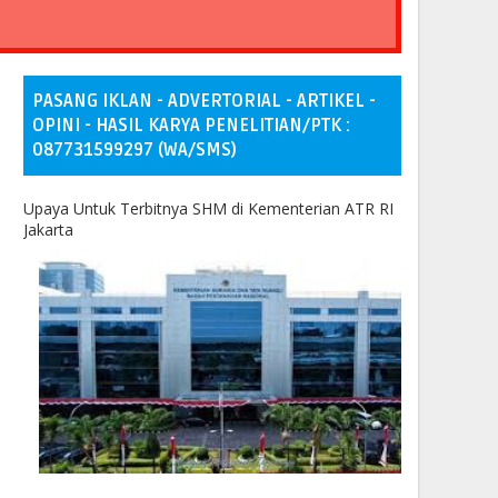
PASANG IKLAN - ADVERTORIAL - ARTIKEL -
OPINI - HASIL KARYA PENELITIAN/PTK :
087731599297 (WA/SMS)
Upaya Untuk Terbitnya SHM di Kementerian ATR RI
Jakarta