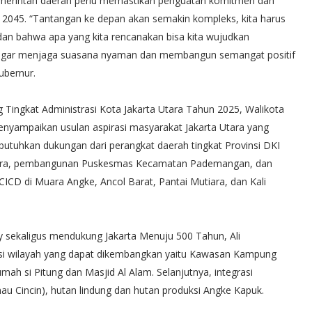
pemerintah daerah perlu memastikan penguatan komitmen dan
2045. “Tantangan ke depan akan semakin kompleks, kita harus
n bahwa apa yang kita rencanakan bisa kita wujudkan
a agar menjaga suasana nyaman dan membangun semangat positif
bernur.
Tingkat Administrasi Kota Jakarta Utara Tahun 2025, Walikota
menyampaikan usulan aspirasi masyarakat Jakarta Utara yang
tuhkan dukungan dari perangkat daerah tingkat Provinsi DKI
l Muara, pembangunan Puskesmas Kecamatan Pademangan, dan
CD di Muara Angke, Ancol Barat, Pantai Mutiara, dan Kali
y sekaligus mendukung Jakarta Menuju 500 Tahun, Ali
nsi wilayah yang dapat dikembangkan yaitu Kawasan Kampung
h si Pitung dan Masjid Al Alam. Selanjutnya, integrasi
u Cincin), hutan lindung dan hutan produksi Angke Kapuk.