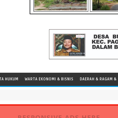
TA HUKUM
WARTA EKONOMI & BISNIS
DAERAH & RAGAM & 
han Tanjung Priok
RESPONSIVE ADS HERE