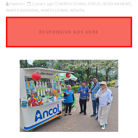
Hamron
2 years ago
BERITA UTAMA,
FOKUS,
HEADLINENEWS,
WARTA NASIONAL,
WARTA UTAMA,
WISATA,
RESPONSIVE ADS HERE