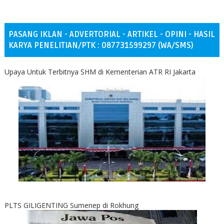
PASANG IKLAN - ADVERTORIAL - ARTIKEL - OPINI - HASIL
KARYA PENELITIAN/PTK : 087731599297 (WA/SMS)
Upaya Untuk Terbitnya SHM di Kementerian ATR RI Jakarta
PLTS GILIGENTING Sumenep di Rokhung