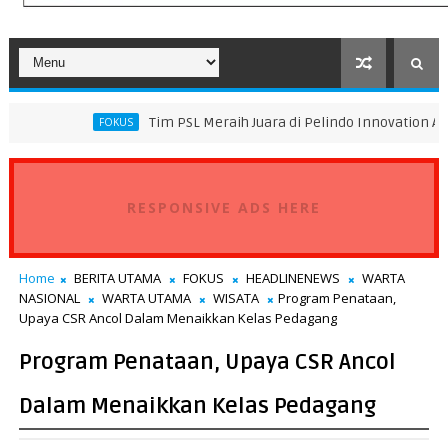
Tim PSL Meraih Juara di Pelindo Innovation Award 2026 Tim 
FOKUS
RESPONSIVE ADS HERE
Home
BERITA UTAMA
FOKUS
HEADLINENEWS
WARTA
NASIONAL
WARTA UTAMA
WISATA
Program Penataan,
Upaya CSR Ancol Dalam Menaikkan Kelas Pedagang
Program Penataan, Upaya CSR Ancol
Dalam Menaikkan Kelas Pedagang