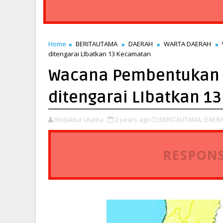
Home
BERITAUTAMA
DAERAH
WARTA DAERAH
ditengarai LIbatkan 13 Kecamatan
Wacana Pembentukan K
ditengarai LIbatkan 1
Redaktur Utama
2 years ago
BERITAUTAMA,
DAERA
RESPONS