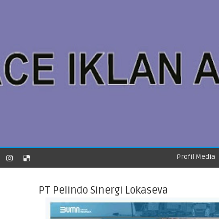
Profil Media
PT Pelindo Sinergi Lokaseva