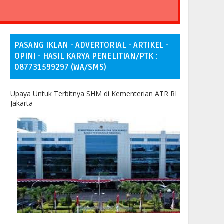
PASANG IKLAN - ADVERTORIAL - ARTIKEL -
OPINI - HASIL KARYA PENELITIAN/PTK :
087731599297 (WA/SMS)
Upaya Untuk Terbitnya SHM di Kementerian ATR RI
Jakarta