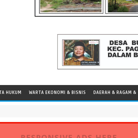
TA HUKUM
WARTA EKONOMI & BISNIS
DAERAH & RAGAM & 
anamax
RESPONSIVE ADS HERE