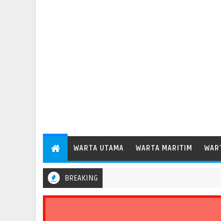
WARTA UTAMA
WARTA MARITIM
WAR
BREAKING
labuhan Patimban Perdana Layani Kapal Peti Kemas Besar Kelas P