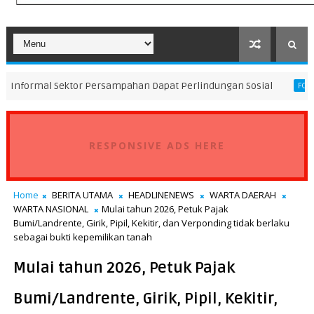
ektor Persampahan Dapat Perlindungan Sosial
Direktur K
FOKUS
RESPONSIVE ADS HERE
Home
BERITA UTAMA
HEADLINENEWS
WARTA DAERAH
WARTA NASIONAL
Mulai tahun 2026, Petuk Pajak
Bumi/Landrente, Girik, Pipil, Kekitir, dan Verponding tidak berlaku
sebagai bukti kepemilikan tanah
Mulai tahun 2026, Petuk Pajak
Bumi/Landrente, Girik, Pipil, Kekitir,