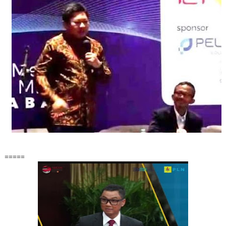
=====