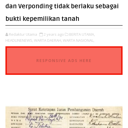
dan Verponding tidak berlaku sebagai
bukti kepemilikan tanah
Redaktur Utama
2 years ago
BERITA UTAMA,
HEADLINENEWS,
WARTA DAERAH,
WARTA NASIONAL,
RESPONSIVE ADS HERE