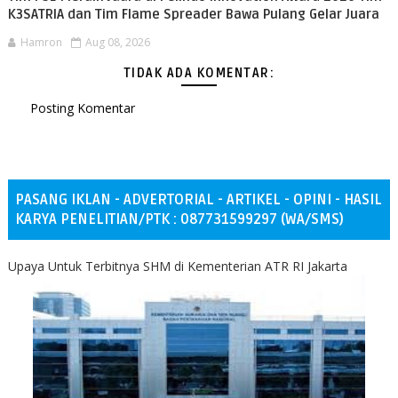
K3SATRIA dan Tim Flame Spreader Bawa Pulang Gelar Juara
Hamron
Aug 08, 2026
TIDAK ADA KOMENTAR:
Posting Komentar
PASANG IKLAN - ADVERTORIAL - ARTIKEL - OPINI - HASIL
KARYA PENELITIAN/PTK : 087731599297 (WA/SMS)
Upaya Untuk Terbitnya SHM di Kementerian ATR RI Jakarta