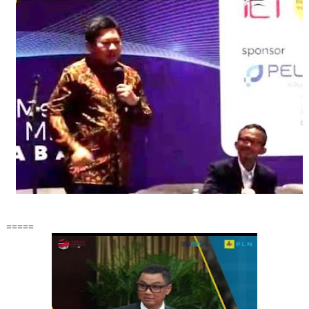
=====