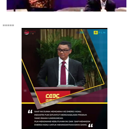
=====