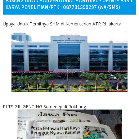
PASANG IKLAN - ADVERTORIAL - ARTIKEL - OPINI - HASIL
KARYA PENELITIAN/PTK : 087731599297 (WA/SMS)
Upaya Untuk Terbitnya SHM di Kementerian ATR RI Jakarta
PLTS GILIGENTING Sumenep di Rokhung