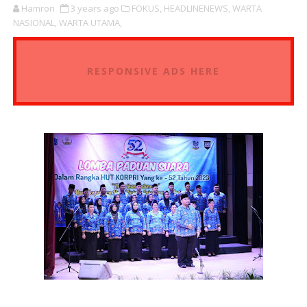
Hamron
3 years ago
FOKUS,
HEADLINENEWS,
WARTA
NASIONAL,
WARTA UTAMA,
RESPONSIVE ADS HERE