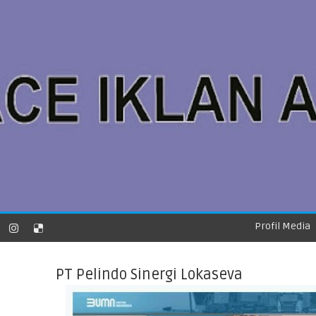
Profil Media
PT Pelindo Sinergi Lokaseva