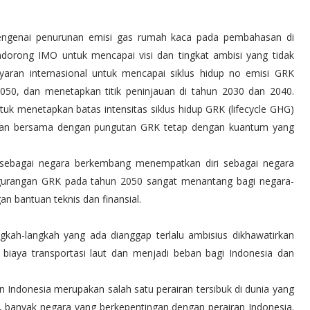
 mengenai penurunan emisi gas rumah kaca pada pembahasan di
dorong IMO untuk mencapai visi dan tingkat ambisi yang tidak
ayaran internasional untuk mencapai siklus hidup no emisi GRK
2050, dan menetapkan titik peninjauan di tahun 2030 dan 2040.
uk menetapkan batas intensitas siklus hidup GRK (lifecycle GHG)
ikan bersama dengan pungutan GRK tetap dengan kuantum yang
ia sebagai negara berkembang menempatkan diri sebagai negara
engurangan GRK pada tahun 2050 sangat menantang bagi negara-
 bantuan teknis dan finansial.
gkah-langkah yang ada dianggap terlalu ambisius dikhawatirkan
biaya transportasi laut dan menjadi beban bagi Indonesia dan
 Indonesia merupakan salah satu perairan tersibuk di dunia yang
nya, banyak negara yang berkepentingan dengan perairan Indonesia.