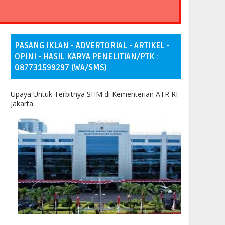
PASANG IKLAN - ADVERTORIAL - ARTIKEL -
OPINI - HASIL KARYA PENELITIAN/PTK :
087731599297 (WA/SMS)
Upaya Untuk Terbitnya SHM di Kementerian ATR RI
Jakarta