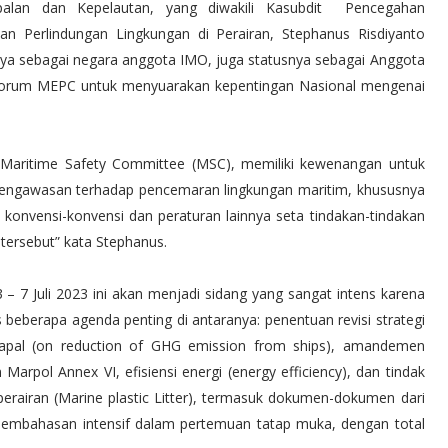
alan dan Kepelautan, yang diwakili Kasubdit Pencegahan
Perlindungan Lingkungan di Perairan, Stephanus Risdiyanto
nya sebagai negara anggota IMO, juga statusnya sebagai Anggota
orum MEPC untuk menyuarakan kepentingan Nasional mengenai
 Maritime Safety Committee (MSC), memiliki kewenangan untuk
pengawasan terhadap pencemaran lingkungan maritim, khususnya
konvensi-konvensi dan peraturan lainnya seta tindakan-tindakan
ersebut” kata Stephanus.
 7 Juli 2023 ini akan menjadi sidang yang sangat intens karena
erapa agenda penting di antaranya: penentuan revisi strategi
apal (on reduction of GHG emission from ships), amandemen
rpol Annex VI, efisiensi energi (energy efficiency), dan tindak
perairan (Marine plastic Litter), termasuk dokumen-dokumen dari
embahasan intensif dalam pertemuan tatap muka, dengan total