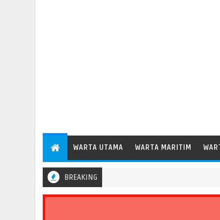
WARTA UTAMA
WARTA MARITIM
WAR
BREAKING
Persen, Perkuat Peran Pelabuhan bagi Perekonomian Daerah