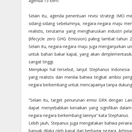
agenda 15 item.
Selain itu, agenda penentuan revisi strategi IMO
sidang-sidang sebelumnya, negara-negara maju men
realistis, terutama yang mengharuskan industri pel
(lifecycle zero GHG Emission) paling lambat tahun 
Selain itu, negara-negara maju juga menganjurkan unt
untuk bahan bakar kapal, yang akan dimplementas
sangat tinggi.
Menyikapi hal tersebut, lanjut Stephanus Indones
yang realistis dan menilai bahwa tingkat ambisi p
negara berkembang untuk mencapainya tanpa dukungan
“Selain itu, target penurunan emisi GRK dengan Lan
dapat menyebabkan kenaikan yang signifikan dalam 
negara-negara berkembang lainnya” kata Stephanus.
Lebih jauh, Stepanus juga mengatakan bahwa perairan
banyak dilalui oleh kapal dari berbagai negara. Arti