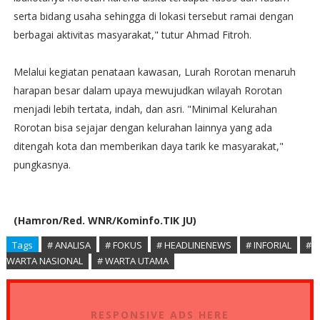
serta bidang usaha sehingga di lokasi tersebut ramai dengan
berbagai aktivitas masyarakat," tutur Ahmad Fitroh.
Melalui kegiatan penataan kawasan, Lurah Rorotan menaruh
harapan besar dalam upaya mewujudkan wilayah Rorotan
menjadi lebih tertata, indah, dan asri. "Minimal Kelurahan
Rorotan bisa sejajar dengan kelurahan lainnya yang ada
ditengah kota dan memberikan daya tarik ke masyarakat,"
pungkasnya.
(Hamron/Red. WNR/Kominfo.TIK JU)
Tags
# ANALISA
# FOKUS
# HEADLINENEWS
# INFORIAL
#
WARTA NASIONAL
# WARTA UTAMA
RESPONSIVE ADS HERE