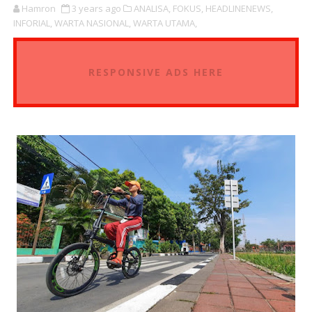
Hamron
3 years ago
ANALISA,
FOKUS,
HEADLINENEWS,
INFORIAL,
WARTA NASIONAL,
WARTA UTAMA,
RESPONSIVE ADS HERE