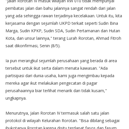
"Jalan Rorotan IV masuk wilayah RW 010 tidak mempunyai
pembatas jalan dan bahu jalannya sangat rendah dari jalan
yang ada sehingga rawan terjadinya kecelakaan. Untuk itu, kita
kerjasama dengan sejumlah UKPD terkait seperti Sudin Bina
Marga, Sudin KPKP, Sudin SDA, Sudin Pertamanan dan Hutan
Kota, dan unsur lainnya," terang Lurah Rorotan, Ahmad Fitroh
saat dikonfirmasi, Senin (8/5).
Ia pun merangkul sejumlah perusahaan yang berada di area
tersebut untuk ikut serta dalam menata kawasan. "Ada
partisipasi dari dunia usaha, kami juga mengimbau kepada
mereka agar ikut melakukan pengecatan di pagar
perusahaannya biar terlihat menarik dan tidak kusam,"
ungkapnya.
Menurutnya, Jalan Rorotan IV termasuk salah satu jalan
protokol di wilayah Kelurahan Rorotan. "Bisa dibilang sebagai
ibukotanya Rorotan karena disitu terdapat fasos dan fasum