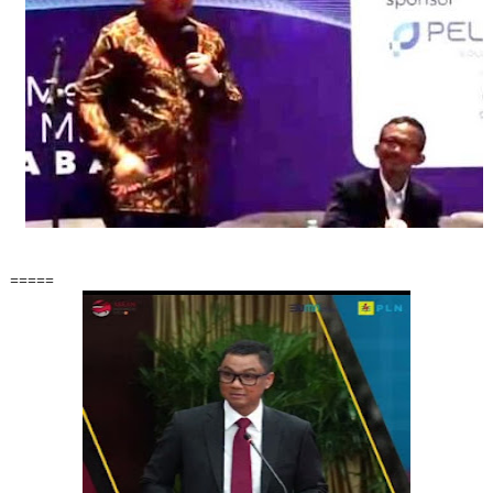
=====