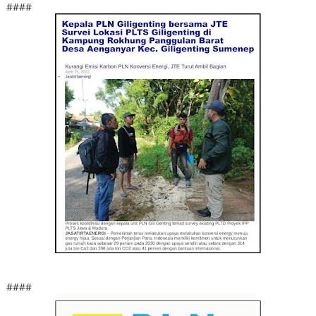
####
####