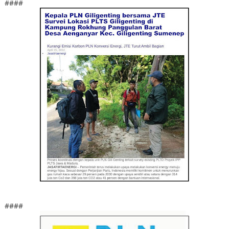
####
####