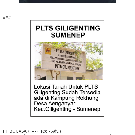
###
PT BOGASARI --- (Free - Adv.)