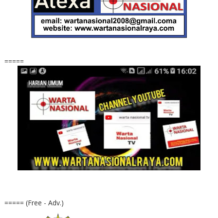
=====
===== (Free - Adv.)