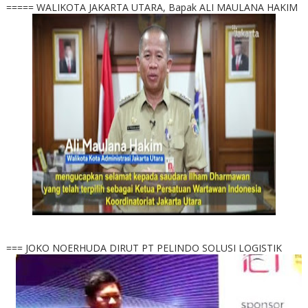
===== WALIKOTA JAKARTA UTARA, Bapak ALI MAULANA HAKIM
=== JOKO NOERHUDA DIRUT PT PELINDO SOLUSI LOGISTIK