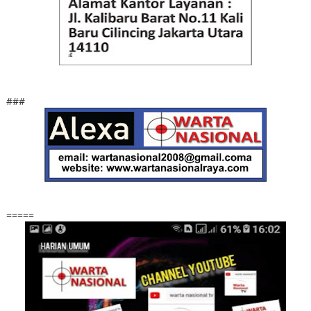
###
=====