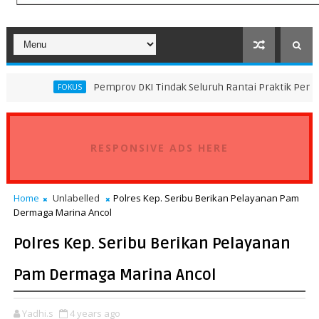
Pemprov DKI Tindak Seluruh Rantai Praktik Pembuangan Samp
OKUS
RESPONSIVE ADS HERE
Home
Unlabelled
Polres Kep. Seribu Berikan Pelayanan Pam
Dermaga Marina Ancol
Polres Kep. Seribu Berikan Pelayanan
Pam Dermaga Marina Ancol
Yadhi.s
4 years ago