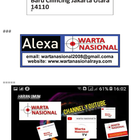
###
=====