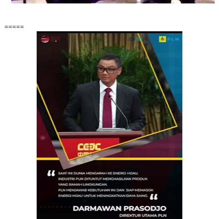
=====