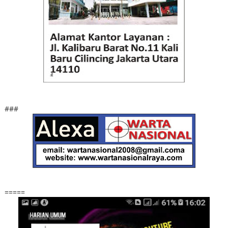
###
=====