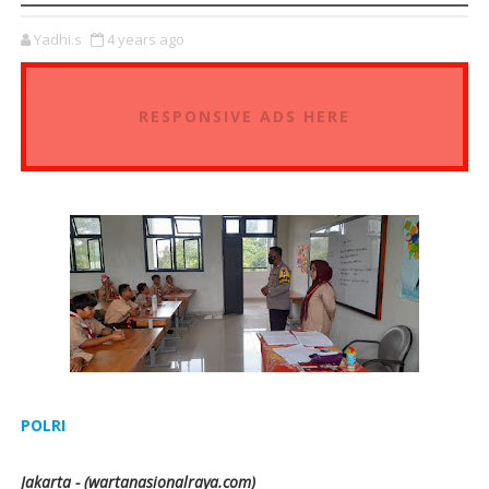
Yadhi.s
4 years ago
RESPONSIVE ADS HERE
POLRI
Jakarta - (wartanasionalraya.com)