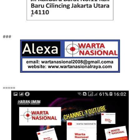
###
=====