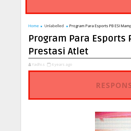
Home
Unlabelled
Program Para Esports PB ESI Mamp
Program Para Esports
Prestasi Atlet
Yadhi.s
4 years ago
RESPONS