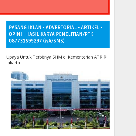
PASANG IKLAN - ADVERTORIAL - ARTIKEL -
OPINI - HASIL KARYA PENELITIAN/PTK :
087731599297 (WA/SMS)
Upaya Untuk Terbitnya SHM di Kementerian ATR RI
Jakarta