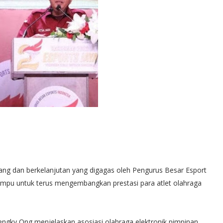
ang dan berkelanjutan yang digagas oleh Pengurus Besar Esport
mampu untuk terus mengembangkan prestasi para atlet olahraga
engky Ong menjelaskan asosiasi olahraga elektronik pimpinan