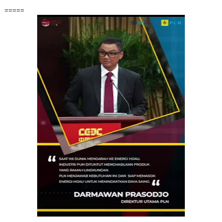
=====