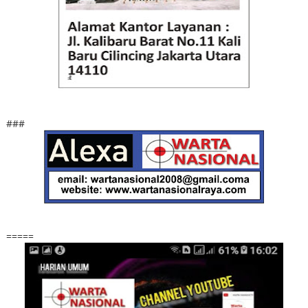
###
=====