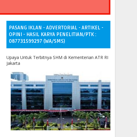
PASANG IKLAN - ADVERTORIAL - ARTIKEL -
OPINI - HASIL KARYA PENELITIAN/PTK :
087731599297 (WA/SMS)
Upaya Untuk Terbitnya SHM di Kementerian ATR RI
Jakarta