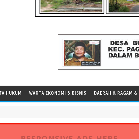
TA HUKUM
WARTA EKONOMI & BISNIS
DAERAH & RAGAM & 
r Operasional Kapal
RESPONSIVE ADS HERE