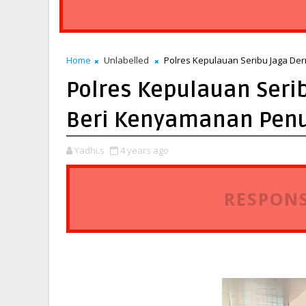
Home
Unlabelled
Polres Kepulauan Seribu Jaga D
Polres Kepulauan Ser
Beri Kenyamanan Pe
Yadhi.s
4 years ago
RESPONS