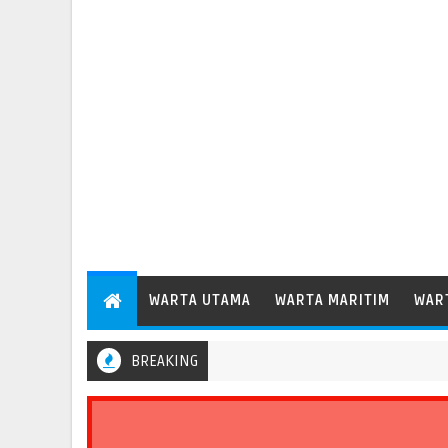
WARTA UTAMA
WARTA MARITIM
WAR
BREAKING
enhub Dudy Perkuat Evaluasi Aspek Keselamatan Transportasi Standa