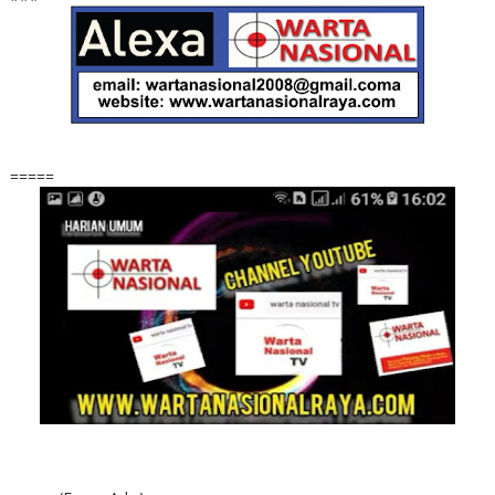
=====