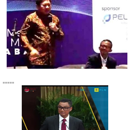
=====