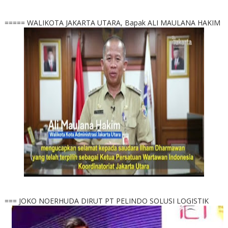
===== WALIKOTA JAKARTA UTARA, Bapak ALI MAULANA HAKIM
=== JOKO NOERHUDA DIRUT PT PELINDO SOLUSI LOGISTIK