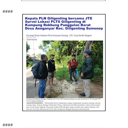
####
####