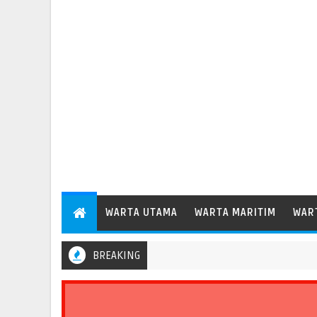
WARTA UTAMA
WARTA MARITIM
WAR
BREAKING
Pelabuhan Patimban Perdana Layani Kapal Peti Kemas Besar Kelas