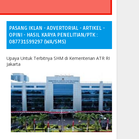
PASANG IKLAN - ADVERTORIAL - ARTIKEL -
OPINI - HASIL KARYA PENELITIAN/PTK :
087731599297 (WA/SMS)
Upaya Untuk Terbitnya SHM di Kementerian ATR RI
Jakarta