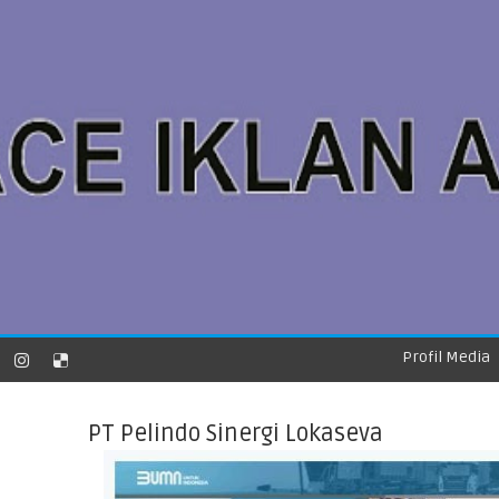
Profil Media
PT Pelindo Sinergi Lokaseva