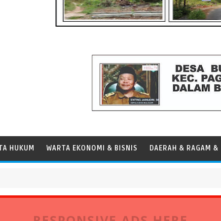
TA HUKUM
WARTA EKONOMI & BISNIS
DAERAH & RAGAM & 
 Panamax
RESPONSIVE ADS HERE