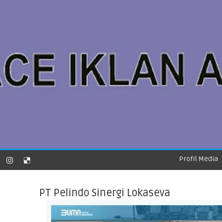
Profil Media
PT Pelindo Sinergi Lokaseva