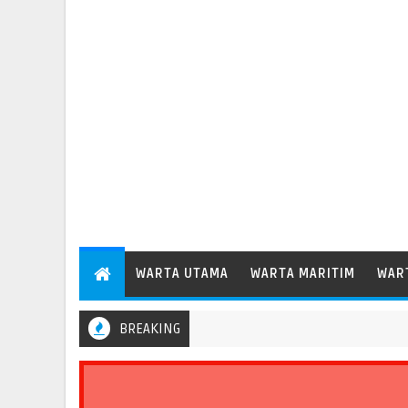
WARTA UTAMA
WARTA MARITIM
WAR
BREAKING
 Perkuat Peran Pelabuhan bagi Perekonomian Daerah