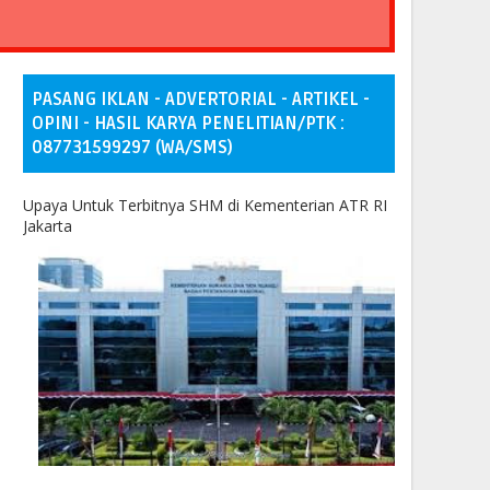
PASANG IKLAN - ADVERTORIAL - ARTIKEL -
OPINI - HASIL KARYA PENELITIAN/PTK :
087731599297 (WA/SMS)
Upaya Untuk Terbitnya SHM di Kementerian ATR RI
Jakarta