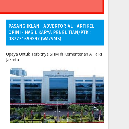
PASANG IKLAN - ADVERTORIAL - ARTIKEL -
OPINI - HASIL KARYA PENELITIAN/PTK :
087731599297 (WA/SMS)
Upaya Untuk Terbitnya SHM di Kementerian ATR RI
Jakarta