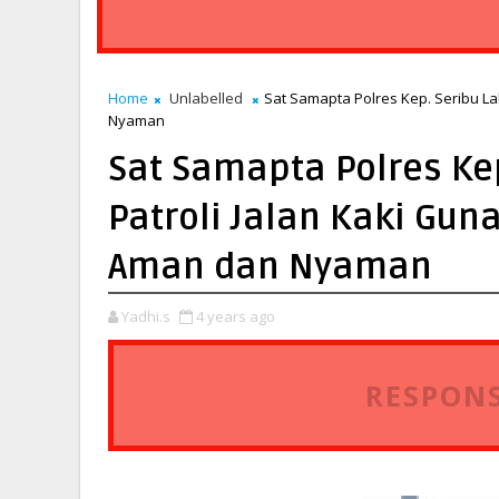
Home
Unlabelled
Sat Samapta Polres Kep. Seribu L
Nyaman
Sat Samapta Polres Ke
Patroli Jalan Kaki Gu
Aman dan Nyaman
Yadhi.s
4 years ago
RESPONS