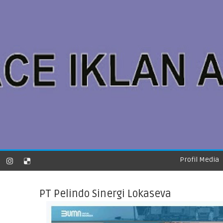
Profil Media
PT Pelindo Sinergi Lokaseva