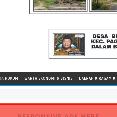
TA HUKUM
WARTA EKONOMI & BISNIS
DAERAH & RAGAM & 
rsen, Perkuat Peran Pelabuhan bagi Perekonomian Daerah
RESPONSIVE ADS HERE