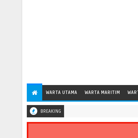
WARTA UTAMA
WARTA MARITIM
WAR
BREAKING
elindo Regional 2 Bengkulu Catat Pertumbuhan Arus Barang 35,6 Pe