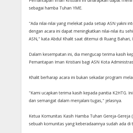
Pemantapan Iman Kristiani ini diharapkan dapat meni
sebagai hamba Tuhan YME.
"Ada nilai-nilai yang melekat pada setiap ASN yakni int
dengan acara ini dapat meningkatkan nilai-nilai itu 
ASN," kata Abdul Khalit saat ditemui di Ruang Bahari, 
Dalam kesempatan ini, dia mengucap terima kasih k
Pemantapan Iman Kristiani bagi ASN Kota Administrasi
Khalit berharap acara ini bukan sekadar program mel
"Kami ucapkan terima kasih kepada panitia K2HTG. I
dan semangat dalam menjalani tugas," jelasnya.
Ketua Komunitas Kasih Hamba Tuhan Gereja-Gereja
sebuah komunitas yang keberadaannya sudah ada di t