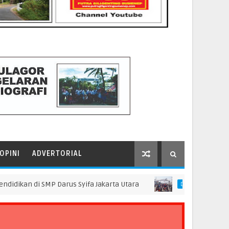
OPINI
ADVERTORIAL
di SMP Darus Syifa Jakarta Utara
Pascakejadian
DAERAH