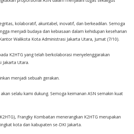
ngkatkan proporsional ASN dalam menjalani tugas sekaligus
egritas, kolaboratif, akuntabel, inovatif, dan berkeadilan. Semoga
sehingga menjadi budaya dan kebiasaan dalam kehidupan keseharian
Kantor Walikota Kota Administrasi Jakarta Utara, Jumat (7/10).
epada K2HTG yang telah berkolaborasi menyelenggarakan
 Jakarta Utara.
ainkan menjadi sebuah gerakan.
ni akan selalu kami dukung. Semoga keimanan ASN semakin kuat
 (K2HTG), Frangky Kombaitan menerangkan K2HTG merupakan
ingkat kota dan kabupaten se-DKI Jakarta.