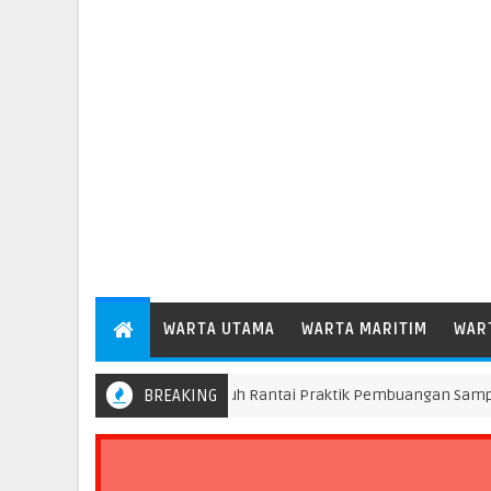
WARTA UTAMA
WARTA MARITIM
WAR
mprov DKI Tindak Seluruh Rantai Praktik Pembuangan Sampah Ilega
BREAKING