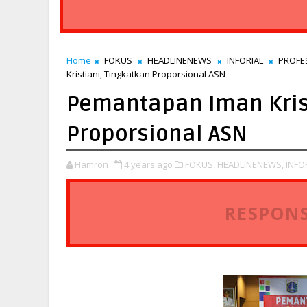
Home
FOKUS
HEADLINENEWS
INFORIAL
PROFE
Kristiani, Tingkatkan Proporsional ASN
Pemantapan Iman Krist
Proporsional ASN
Hamron
4 years ago
FOKUS,
HEADLINENEWS,
INFO
RESPONS