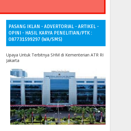
PASANG IKLAN - ADVERTORIAL - ARTIKEL -
OPINI - HASIL KARYA PENELITIAN/PTK :
087731599297 (WA/SMS)
Upaya Untuk Terbitnya SHM di Kementerian ATR RI
Jakarta