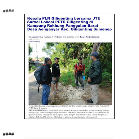
####
####