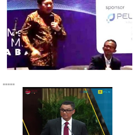
=====