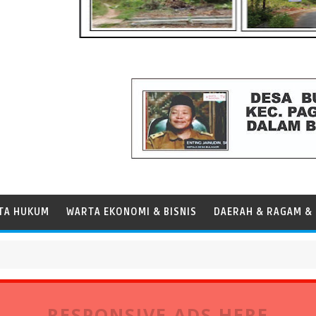
TA HUKUM
WARTA EKONOMI & BISNIS
DAERAH & RAGAM & 
ndar Operasional Kapal
RESPONSIVE ADS HERE