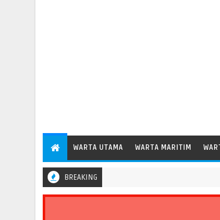
WARTA UTAMA
WARTA MARITIM
WAR
BREAKING
Menhub Dudy Perkuat Evaluasi Aspek Keselamatan Transportasi Sta