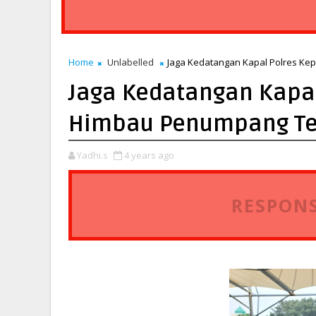
Home
Unlabelled
Jaga Kedatangan Kapal Polres K
Jaga Kedatangan Kapal
Himbau Penumpang Te
Yadhi.s
4 years ago
RESPONS