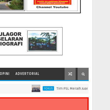
OPINI
ADVERTORIAL
Tim PSL Meraih Juara di Pelindo Innovatio
FOKUS