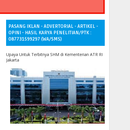
PASANG IKLAN - ADVERTORIAL - ARTIKEL -
OPINI - HASIL KARYA PENELITIAN/PTK :
087731599297 (WA/SMS)
Upaya Untuk Terbitnya SHM di Kementerian ATR RI
Jakarta