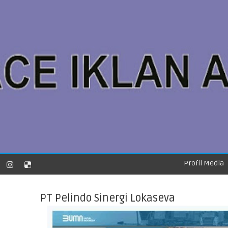
Profil Media
PT Pelindo Sinergi Lokaseva