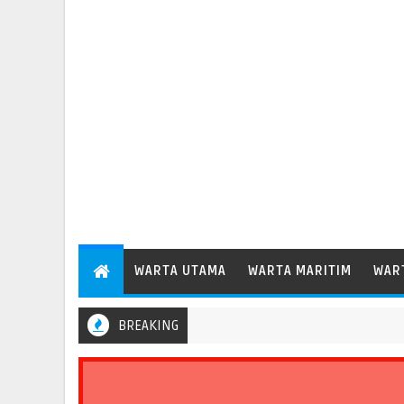
WARTA UTAMA
WARTA MARITIM
WAR
BREAKING
Pelindo Regional 2 Bengkulu Catat Pertumbuhan Arus Barang 35,6 P