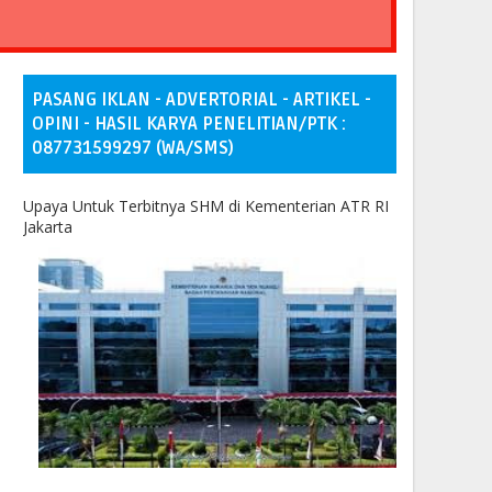
PASANG IKLAN - ADVERTORIAL - ARTIKEL -
OPINI - HASIL KARYA PENELITIAN/PTK :
087731599297 (WA/SMS)
Upaya Untuk Terbitnya SHM di Kementerian ATR RI
Jakarta