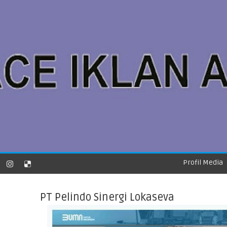
Profil Media
PT Pelindo Sinergi Lokaseva