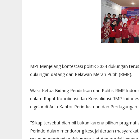
MPI-Menjelang kontestasi politik 2024 dukungan terus m
dukungan datang dari Relawan Merah Putih (RMP).
Wakil Ketua Bidang Pendidikan dan Politik RMP Indon
dalam Rapat Koordinasi dan Konsolidasi RMP Indonesia
digelar di Aula Kantor Perindustrian dan Perdagangan
"Sikap tersebut diambil bukan karena pilihan pragmat
Perindo dalam mendorong kesejahteraan masyarakat
maupun pembagian dukungan alat dan modal kepada m