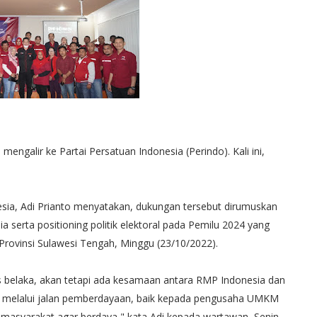
engalir ke Partai Persatuan Indonesia (Perindo). Kali ini,
esia, Adi Prianto menyatakan, dukungan tersebut dirumuskan
 serta positioning politik elektoral pada Pemilu 2024 yang
 Provinsi Sulawesi Tengah, Minggu (23/10/2022).
is belaka, akan tetapi ada kesamaan antara RMP Indonesia dan
 melalui jalan pemberdayaan, baik kepada pengusaha UMKM
asyarakat agar berdaya," kata Adi kepada wartawan, Senin