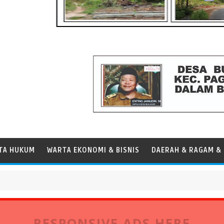
TA HUKUM
WARTA EKONOMI & BISNIS
DAERAH & RAGAM & 
ersen, Perkuat Peran Pelabuhan bagi Perekonomian Daerah
RESPONSIVE ADS HERE