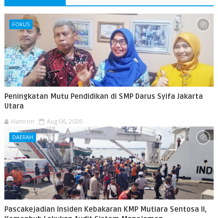
FOKUS
Peningkatan Mutu Pendidikan di SMP Darus Syifa Jakarta
Utara
Hamron
Aug 06, 2026
DAERAH
Pascakejadian Insiden Kebakaran KMP Mutiara Sentosa II,