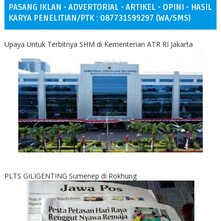
PASANG IKLAN - ADVERTORIAL - ARTIKEL - OPINI - HASIL
KARYA PENELITIAN/PTK : 087731599297 (WA/SMS)
Upaya Untuk Terbitnya SHM di Kementerian ATR RI Jakarta
PLTS GILIGENTING Sumenep di Rokhung