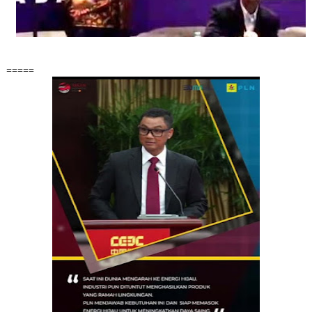
=====