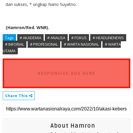
dan sukses, * ungkap Nano Suyatno.
(Hamron/Red. WNR).
Tags
# AKADEMIA
# ANALISA
# FOKUS
# HEADLINENEWS
# INFORIAL
# PROFESIONAL
# WARTA NASIONAL
# WARTA
UTAMA
RESPONSIVE ADS HERE
Share This
About Hamron