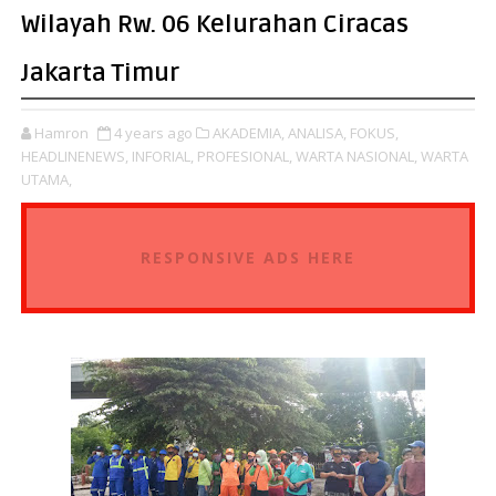
Wilayah Rw. 06 Kelurahan Ciracas
Jakarta Timur
Hamron
4 years ago
AKADEMIA,
ANALISA,
FOKUS,
HEADLINENEWS,
INFORIAL,
PROFESIONAL,
WARTA NASIONAL,
WARTA
UTAMA,
RESPONSIVE ADS HERE