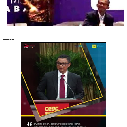
=====