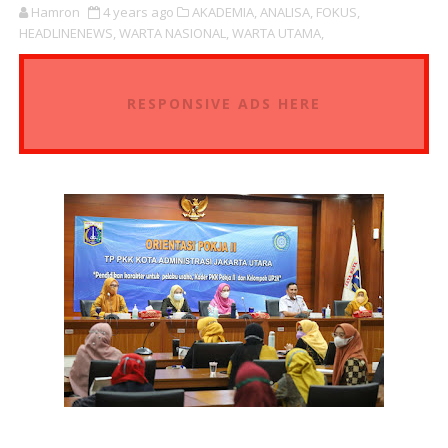
Hamron
4 years ago
AKADEMIA,
ANALISA,
FOKUS,
HEADLINENEWS,
WARTA NASIONAL,
WARTA UTAMA,
RESPONSIVE ADS HERE