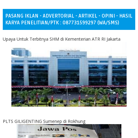
PASANG IKLAN - ADVERTORIAL - ARTIKEL - OPINI - HASIL
KARYA PENELITIAN/PTK : 087731599297 (WA/SMS)
Upaya Untuk Terbitnya SHM di Kementerian ATR RI Jakarta
PLTS GILIGENTING Sumenep di Rokhung