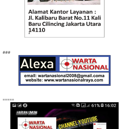
###
=====