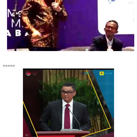
=====