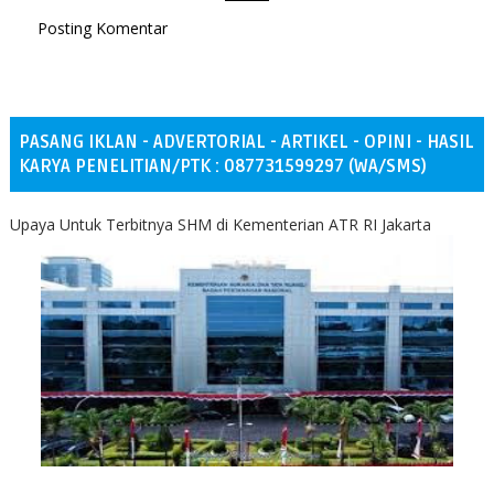
Posting Komentar
PASANG IKLAN - ADVERTORIAL - ARTIKEL - OPINI - HASIL
KARYA PENELITIAN/PTK : 087731599297 (WA/SMS)
Upaya Untuk Terbitnya SHM di Kementerian ATR RI Jakarta