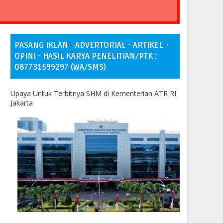
PASANG IKLAN - ADVERTORIAL - ARTIKEL -
OPINI - HASIL KARYA PENELITIAN/PTK :
087731599297 (WA/SMS)
Upaya Untuk Terbitnya SHM di Kementerian ATR RI
Jakarta