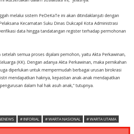
gah melalui sistem PeDeKaTe ini akan ditindaklanjuti dengan
elaksana Kecamatan Suku Dinas Dukcapil Kota Administrasi
rifikasi data hingga tandatangan register terhadap permohonan
a setelah semua proses dijalani pemohon, yaitu Akta Perkawinan,
 Keluarga (KK). Dengan adanya Akta Perkawinan, maka pernikahan
juga diperlukan untuk mempermudah berbagai urusan birokrasi
g istri mendapatkan haknya, kepastian anak-anak mendapatkan
engurusan dalam hal hak asuh anak,” tutupnya.
INENEWS
# INFORIAL
# WARTA NASIONAL
# WARTA UTAMA