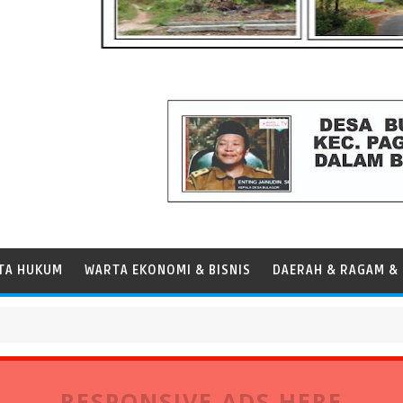
TA HUKUM
WARTA EKONOMI & BISNIS
DAERAH & RAGAM & 
Panamax
RESPONSIVE ADS HERE