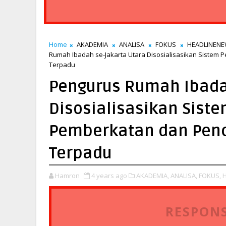
Home
AKADEMIA
ANALISA
FOKUS
HEADLINEN
Rumah Ibadah se-Jakarta Utara Disosialisasikan Sistem
Terpadu
Pengurus Rumah Ibada
Disosialisasikan Sist
Pemberkatan dan Penc
Terpadu
Hamron
4 years ago
AKADEMIA,
ANALISA,
FOKUS,
RESPONS