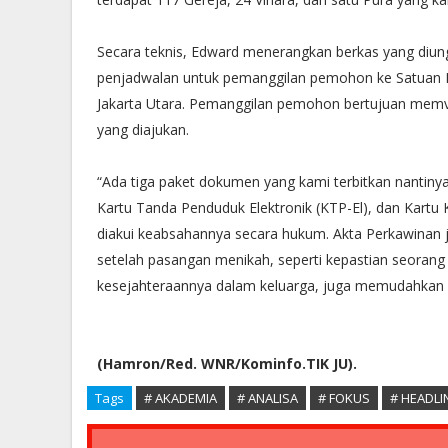
Secara teknis, Edward menerangkan berkas yang diung
penjadwalan untuk pemanggilan pemohon ke Satuan P
Jakarta Utara. Pemanggilan pemohon bertujuan memve
yang diajukan.
“Ada tiga paket dokumen yang kami terbitkan nantiny
Kartu Tanda Penduduk Elektronik (KTP-El), dan Kartu
diakui keabsahannya secara hukum. Akta Perkawinan 
setelah pasangan menikah, seperti kepastian seoran
kesejahteraannya dalam keluarga, juga memudahkan p
(Hamron/Red. WNR/Kominfo.TIK JU).
Tags
# AKADEMIA
# ANALISA
# FOKUS
# HEADL