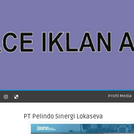
Profil Media
PT Pelindo Sinergi Lokaseva