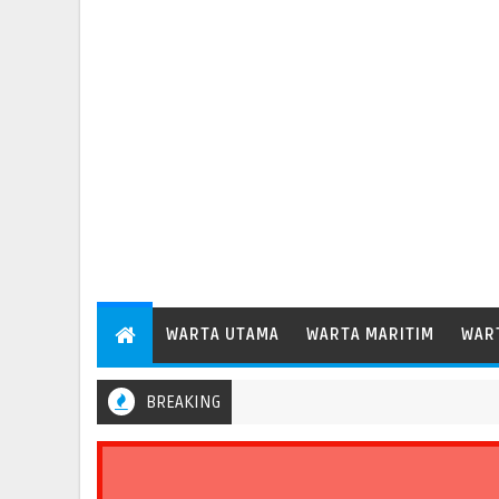
WARTA UTAMA
WARTA MARITIM
WAR
BREAKING
elabuhan Patimban Perdana Layani Kapal Peti Kemas Besar Kelas 