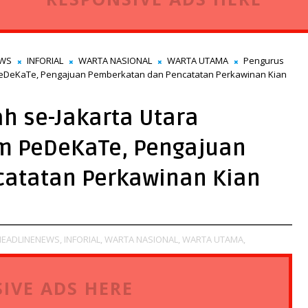
EWS
INFORIAL
WARTA NASIONAL
WARTA UTAMA
Pengurus
 PeDeKaTe, Pengajuan Pemberkatan dan Pencatatan Perkawinan Kian
h se-Jakarta Utara
em PeDeKaTe, Pengajuan
atatan Perkawinan Kian
HEADLINENEWS,
INFORIAL,
WARTA NASIONAL,
WARTA UTAMA,
IVE ADS HERE