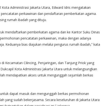
 Kota Administrasi Jakarta Utara, Edward Idris mengatakan
pencatatan perkawinan dan pendaftaran pemberkatan agama.
sing rumah ibadah yang dituju.
tuk mendaftarkan pemberkatan agama dan ke Kantor Suku Dinas
an permohonan pencatatan perkawinan, maka dengan adanya
ja. Keduanya bias diajukan melalui pengurus rumah ibadah,” kata
h di Kecamatan Cilincing, Penjaringan, dan Tanjung Priok yang
ukcapil Kota Administrasi Jakarta Utara untuk melangsungkan
 telah mendapatkan akses untuk mengunggah sejumlah berkas
es untuk dapat masuk dan mengunggah berkas permohonan
dah yang sudah bekerjasama. Secara keseluruhan di Jakarta Utara
 ikutsertakan dalam sosialisasi ini,” jelasnya.