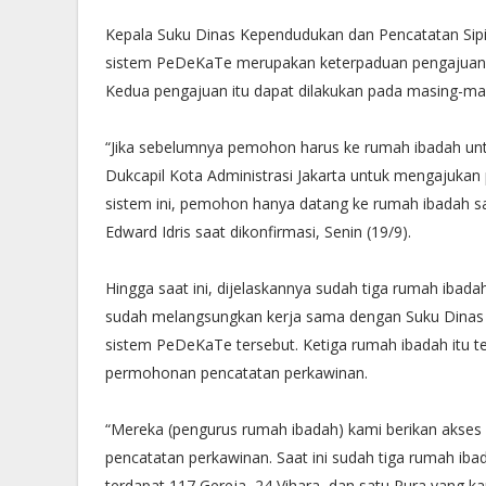
Kepala Suku Dinas Kependudukan dan Pencatatan Sipil
sistem PeDeKaTe merupakan keterpaduan pengajuan 
Kedua pengajuan itu dapat dilakukan pada masing-ma
“Jika sebelumnya pemohon harus ke rumah ibadah un
Dukcapil Kota Administrasi Jakarta untuk mengajuk
sistem ini, pemohon hanya datang ke rumah ibadah sa
Edward Idris saat dikonfirmasi, Senin (19/9).
Hingga saat ini, dijelaskannya sudah tiga rumah ibada
sudah melangsungkan kerja sama dengan Suku Dinas D
sistem PeDeKaTe tersebut. Ketiga rumah ibadah itu
permohonan pencatatan perkawinan.
“Mereka (pengurus rumah ibadah) kami berikan aks
pencatatan perkawinan. Saat ini sudah tiga rumah iba
terdapat 117 Gereja, 24 Vihara, dan satu Pura yang kami