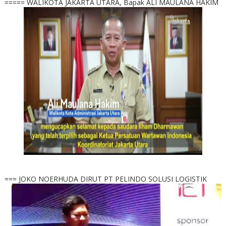
===== WALIKOTA JAKARTA UTARA, Bapak ALI MAULANA HAKIM
=== JOKO NOERHUDA DIRUT PT PELINDO SOLUSI LOGISTIK