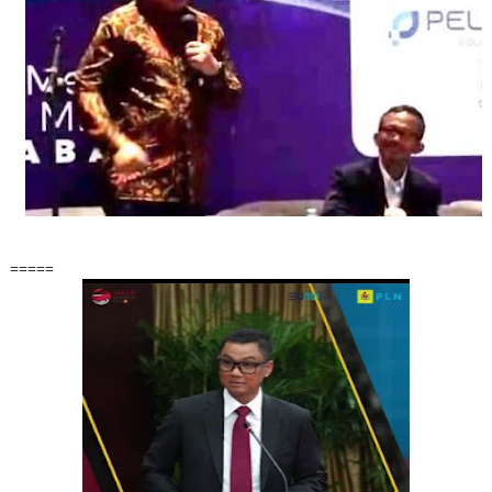
=====