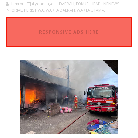
Hamron
4 years ago
DAERAH,
FOKUS,
HEADLINENEWS,
INFORIAL,
PERISTIWA,
WARTA DAERAH,
WARTA UTAMA,
RESPONSIVE ADS HERE