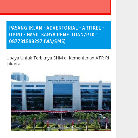
PASANG IKLAN - ADVERTORIAL - ARTIKEL -
OPINI - HASIL KARYA PENELITIAN/PTK :
087731599297 (WA/SMS)
Upaya Untuk Terbitnya SHM di Kementerian ATR RI
Jakarta