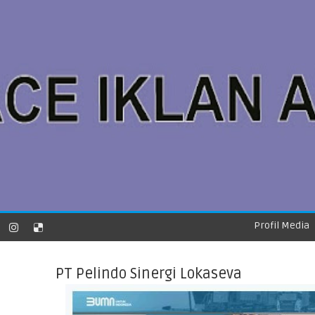
Profil Media
PT Pelindo Sinergi Lokaseva