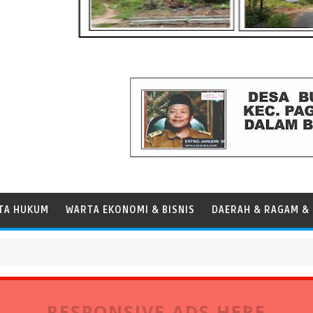
TA HUKUM
WARTA EKONOMI & BISNIS
DAERAH & RAGAM & 
Persen, Perkuat Peran Pelabuhan bagi Perekonomian Daerah
RESPONSIVE ADS HERE