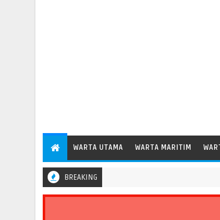
WARTA UTAMA
WARTA MARITIM
WAR
BREAKING
Pelindo Regional 2 Bengkulu Catat Pertumbuhan Arus Barang 35,6 