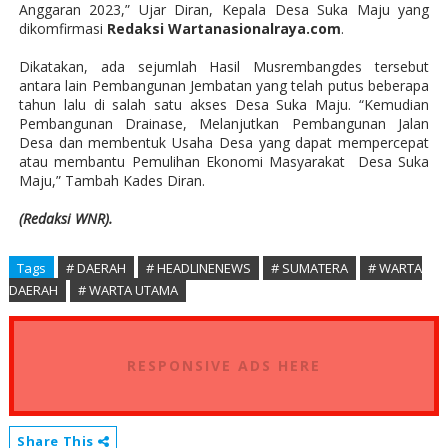
Anggaran 2023,” Ujar Diran, Kepala Desa Suka Maju yang
dikomfirmasi
Redaksi Wartanasionalraya.com
.
Dikatakan, ada sejumlah Hasil Musrembangdes tersebut
antara lain Pembangunan Jembatan yang telah putus beberapa
tahun lalu di salah satu akses Desa Suka Maju. “Kemudian
Pembangunan Drainase, Melanjutkan Pembangunan Jalan
Desa dan membentuk Usaha Desa yang dapat mempercepat
atau membantu Pemulihan Ekonomi Masyarakat
Desa Suka
Maju,” Tambah Kades Diran.
(Redaksi WNR).
Tags
# DAERAH
# HEADLINENEWS
# SUMATERA
# WARTA
DAERAH
# WARTA UTAMA
RESPONSIVE ADS HERE
Share This