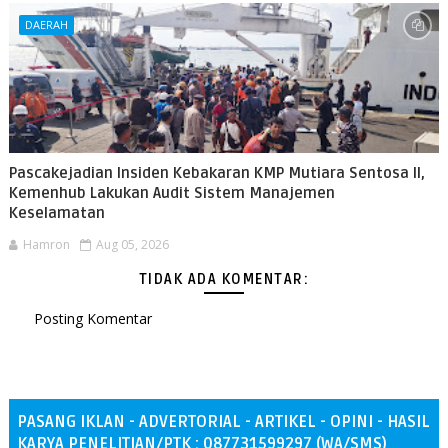
DAERAH
Pascakejadian Insiden Kebakaran KMP Mutiara Sentosa II,
Kemenhub Lakukan Audit Sistem Manajemen
Keselamatan
Hamron
Aug 05, 2026
TIDAK ADA KOMENTAR:
Posting Komentar
PASANG IKLAN - ADVERTORIAL - ARTIKEL - OPINI - HASIL
KARYA PENELITIAN/PTK : 087731599297 (WA/SMS)