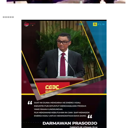
=====