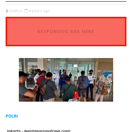
Yadhi.s
4 years ago
RESPONSIVE ADS HERE
POLRI
Jakarta - (wartanasionalraya.com)