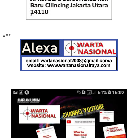
###
=====