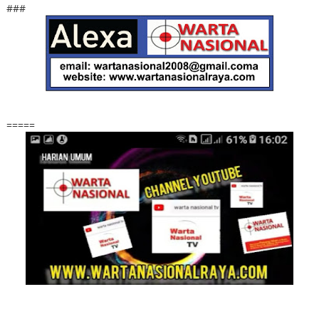
###
=====