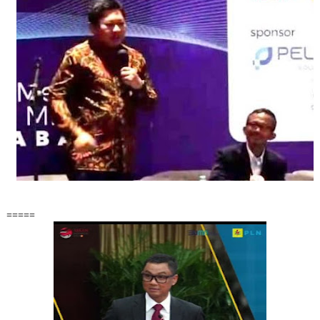
=====