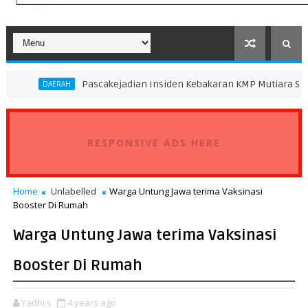
Pascakejadian Insiden Kebakaran KMP Mutiara Sentosa II, Kem
H
RESPONSIVE ADS HERE
Home
Unlabelled
Warga Untung Jawa terima Vaksinasi
Booster Di Rumah
Warga Untung Jawa terima Vaksinasi
Booster Di Rumah
Yadhi.s
4 years ago