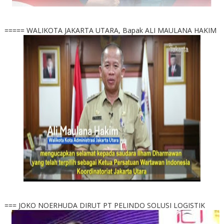
===== WALIKOTA JAKARTA UTARA, Bapak ALI MAULANA HAKIM
=== JOKO NOERHUDA DIRUT PT PELINDO SOLUSI LOGISTIK